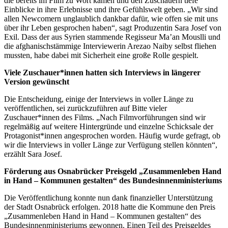
die bereits im Film zu Wort kamen und den Zuschauern tiefe
Einblicke in ihre Erlebnisse und ihre Gefühlswelt geben. „Wir sind
allen Newcomern unglaublich dankbar dafür, wie offen sie mit uns
über ihr Leben gesprochen haben“, sagt Produzentin Sara Josef von
Exil. Dass der aus Syrien stammende Regisseur Ma’an Mouslli und
die afghanischstämmige Interviewerin Arezao Naiby selbst fliehen
mussten, habe dabei mit Sicherheit eine große Rolle gespielt.
Viele Zuschauer*innen hatten sich Interviews in längerer
Version gewünscht
Die Entscheidung, einige der Interviews in voller Länge zu
veröffentlichen, sei zurückzuführen auf Bitte vieler
Zuschauer*innen des Films. „Nach Filmvorführungen sind wir
regelmäßig auf weitere Hintergründe und einzelne Schicksale der
Protagonist*innen angesprochen worden. Häufig wurde gefragt, ob
wir die Interviews in voller Länge zur Verfügung stellen könnten“,
erzählt Sara Josef.
Förderung aus Osnabrücker Preisgeld „Zusammenleben Hand
in Hand – Kommunen gestalten“ des Bundesinnenministeriums
Die Veröffentlichung konnte nun dank finanzieller Unterstützung
der Stadt Osnabrück erfolgen. 2018 hatte die Kommune den Preis
„Zusammenleben Hand in Hand – Kommunen gestalten“ des
Bundesinnenministeriums gewonnen. Einen Teil des Preisgeldes